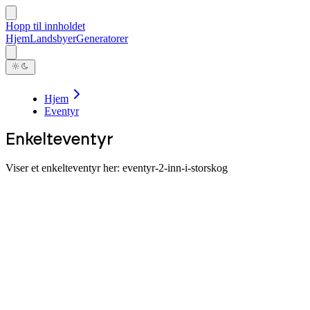
Hopp til innholdet
Hjem
Landsbyer
Generatorer
Hjem
Eventyr
Enkelteventyr
Viser et enkelteventyr her:
eventyr-2-inn-i-storskog